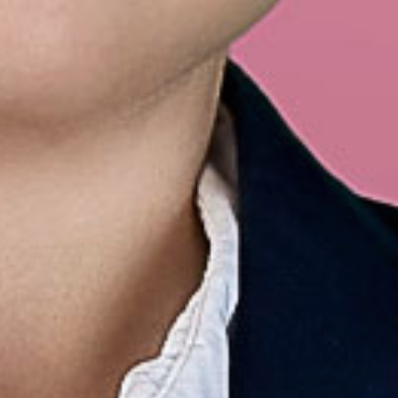
n...
ten, Briefpapier, Folder &
, aus Schrift, Farbe und
 Firmen- & Marken-Image