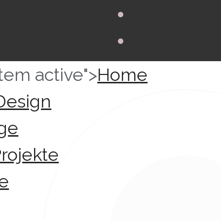
tem active">
Home
 Design
ge
rojekte
ie