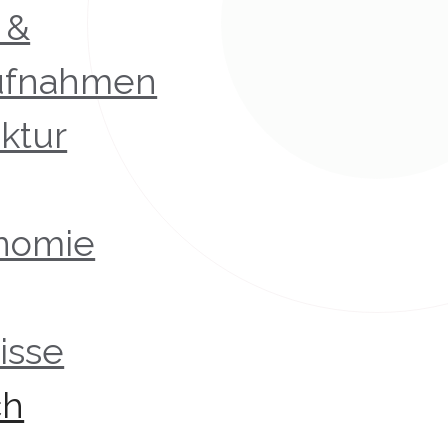
 &
ufnahmen
ktur
nomie
isse
ch