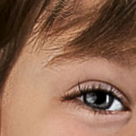
Das Grafikbüro Im Ötzt
Grafik & Design
Wir machen qualitativ hochwertiges Grafikdesign.
Großartige Werbung muss auffallen, wirken und beg
… zum Nachdenken anregen, falls nötig schockieren u
Erinnerung bleiben.
Wir arbeiten eng mit ausgewählten Druckereien zu
entwickeln gemeinsam Projekt-Lösungen, um Dir die
Qualität bieten zu können.