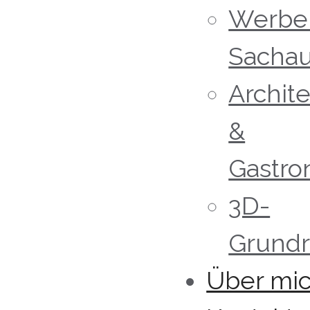
Werbe
Sacha
Archite
&
Gastro
3D-
Grundr
Über mi