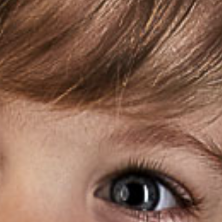
al
eistern.
nd vor allem in
sammen,
 bestmögliche