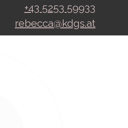
+43 5253 59933
rebecca@kdgs.at