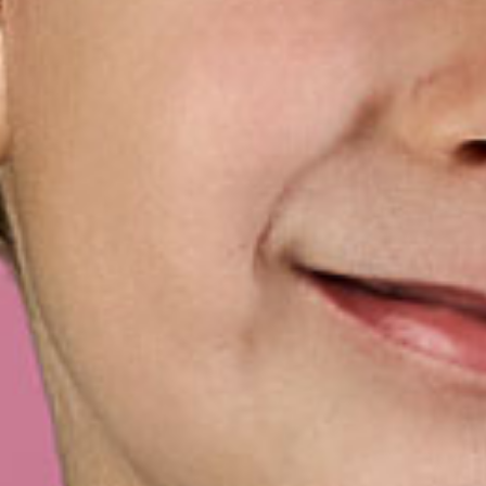
Denn jedes Projekt ist einzigartig!
Die Qualität, die »Dein Projekt« verdient!
… individuell & wirkungsvoll.
Genau das bedeutet Rebecca Grafik & Design.
… maßgeschneidert und auf Deine Bedürfnisse abge
mehr über mich...