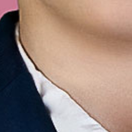
Corporate Desig
Logo, Slogan, Webseite, Visitenkar
Co. …
einheitlich gestaltete Werbemittel
Bildsprache transportieren Dein
nach außen.
Mehr...